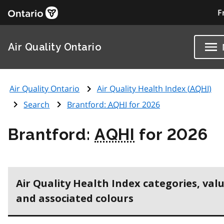
F
Air Quality Ontario
Air Quality Ontario
Air Quality Health Index (
AQHI
)
Search
Brantford:
AQHI
for 2026
Brantford:
AQHI
for 2026
Air Quality Health Index categories, val
and associated colours